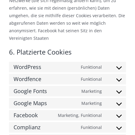
Netzwerke (die sich regelmäßig ändern kann), um zu
erfahren, wie sie mit deinen (persönlichen) Daten
umgehen, die sie mithilfe dieser Cookies verarbeiten. Die
abgerufenen Daten werden so weit wie möglich
anonymisiert. Facebook hat seinen Sitz in den
Vereinigten Staaten
6. Platzierte Cookies
WordPress
Funktional
Consent
to
Wordfence
Funktional
Consent
service
to
Google Fonts
Marketing
wordpress
Consent
service
to
Google Maps
Marketing
wordfence
Consent
service
to
Facebook
Marketing, Funktional
google-
Consent
service
fonts
to
Complianz
Funktional
google-
Consent
service