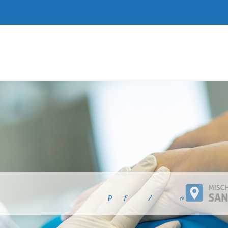
ü
f
l
e
t
t
i
P
f
l
e
g
e
m
r