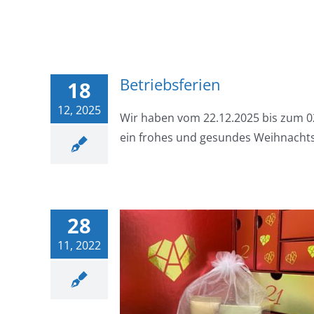
Betriebsferien
18
12, 2025
Wir haben vom 22.12.2025 bis zum 0
ein frohes und gesundes Weihnachtsfe
28
11, 2022
gebote