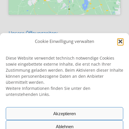
Unsere Öffnungzeiten:
Cookie Einwilligung verwalten
Montag von 09:00 - 16:30 Uhr
Diese Website verwendet technisch notwendige Cookies
sowie eingebettete externe Inhalte, die erst nach Ihrer
Dienstag von 09:00 - 15:00 Uhr
Zustimmung geladen werden. Beim Aktivieren dieser Inhalte
können personenbezogene Daten an den Anbieter
Mittwoch von 09:00 - 12:30 Uhr
übermittelt werden.
Weitere Informationen finden Sie unter den
Donnerstag von 09:00 - 16:30 Uhr
untenstehenden Links.
Freitag von 09:00 - 12:30 Uhr
Akzeptieren
Ablehnen